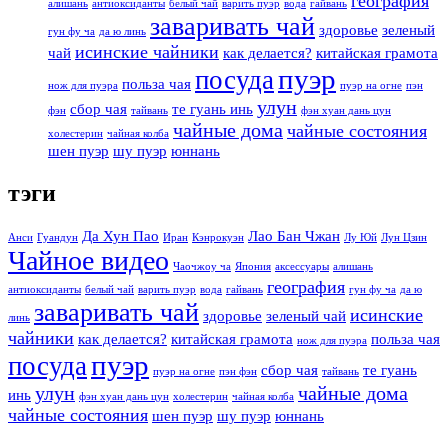
география
алишань
антиоксиданты
белый чай
варить пуэр
вода
гайвань
заваривать чай
здоровье
зеленый
гун фу ча
да ю линь
исинские чайники
чай
как делается?
китайская грамота
пуэр
посуда
польза чая
нож для пуэра
пуэр на огне
пэн
улун
сбор чая
те гуань инь
фэн
тайвань
фэн хуан дань цун
чайные дома
чайные состояния
холестерин
чайная колба
шен пуэр
шу пуэр
юннань
тэги
Да Хун Пао
Лао Бан Чжан
Анси
Гуандун
Иран
Кэнрокуэн
Лу Юй
Лун Цзин
Чайное видео
Чаочжоу ча
Япония
аксессуары
алишань
география
антиоксиданты
белый чай
варить пуэр
вода
гайвань
гун фу ча
да ю
заваривать чай
исинские
здоровье
зеленый чай
линь
чайники
как делается?
китайская грамота
польза чая
нож для пуэра
пуэр
посуда
сбор чая
те гуань
пуэр на огне
пэн фэн
тайвань
улун
чайные дома
инь
фэн хуан дань цун
холестерин
чайная колба
чайные состояния
шен пуэр
шу пуэр
юннань