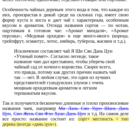
Особенность чайных деревьев этого вида в том, что каждое из
них, произрастая в дикой среде на склонах гор, имеет свою
форму куста и листа и дает чай с характерным, особенным
вкусом и ароматом. Отсюда названия сортов — по нотам,
ощутимым в готовом чае: «Аромат миндаля», «Аромат
персика», «Медовая орхидея» и еще много-много (корица,
грейпфрут, османтус, лотос, имбирь, тубероза, жасмин и т.д.).
Исключение составляет чай Я Ши Сян Дань Цун
«Утиный помет». Согласно легенде, такое
название чаю дал крестьянин, чтобы уберечь свой
чайный сад от ночного воровства. Скорее всего,
это правда, потому как других причин назвать чай
так — нет. В любом случае, это один из лучших
представителей гуандунских улунов с очень
мощным орхидеевым ароматом и легким
терпковатым вкусом.
Так и получаются бесконечно длинные и плохо произносимые
названия чаев, например
Ми Лань Сян Удун Шань Дань
Цун
,
Син Жень Сян Фэн Хуан Дань Цун
и т.д. На самом деле
все просто: название состоит из:
сорт+ местность + тип
дерева (всегда «дань цун»)
.