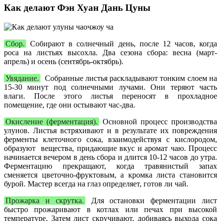
Как делают Фэн Хуан Дань Цуны
Сбор.
Собирают в солнечный день, после 12 часов, когда
роса на листьях высохла. Два сезона сбора: весна (март-
апрель) и осень (сентябрь-октябрь).
Увядание.
Собранные листья раскладывают тонким слоем на
15-30 минут под солнечными лучами. Они теряют часть
влаги. После этого листья переносят в прохладное
помещение, где они остывают час-два.
Окисление (ферментация).
Основной процесс производства
улунов. Листья встряхивают и в результате их повреждения
ферменты клеточного сока, взаимодействуя с кислородом,
образуют вещества, придающие вкус и аромат чаю. Процесс
начинается вечером в день сбора и длится 10-12 часов до утра.
Ферментацию прекращают, когда травянистый запах
сменяется цветочно-фруктовым, а кромка листа становится
бурой. Мастер всегда на глаз определяет, готов ли чай.
Прожарка и скрутка.
Для остановки ферментации лист
быстро прожаривают в котлах или печах при высокой
температуре. Затем лист скручивают, добиваясь выхода сока