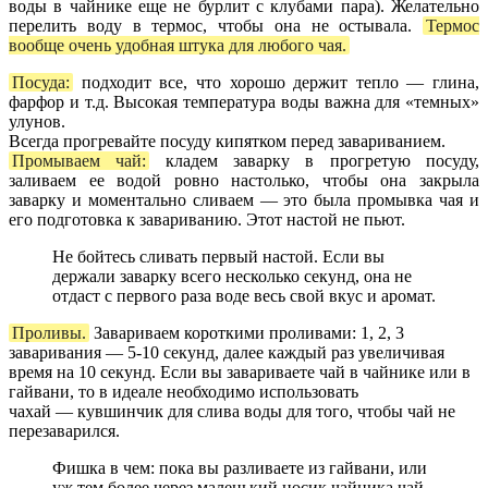
воды в чайнике еще не бурлит с клубами пара). Желательно
перелить воду в термос, чтобы она не остывала.
Термос
вообще очень удобная штука для любого чая.
Посуда:
подходит все, что хорошо держит тепло — глина,
фарфор и т.д. Высокая температура воды важна для «темных»
улунов.
Всегда прогревайте посуду кипятком перед завариванием.
Промываем чай:
кладем заварку в прогретую посуду,
заливаем ее водой ровно настолько, чтобы она закрыла
заварку и моментально сливаем — это была промывка чая и
его подготовка к завариванию. Этот настой не пьют.
Не бойтесь сливать первый настой. Если вы
держали заварку всего несколько секунд, она не
отдаст с первого раза воде весь свой вкус и аромат.
Проливы.
Завариваем короткими проливами: 1, 2, 3
заваривания — 5-10 секунд, далее каждый раз увеличивая
время на 10 секунд. Если вы завариваете чай в чайнике или в
гайвани, то в идеале необходимо использовать
чахай — кувшинчик для слива воды для того, чтобы чай не
перезаварился.
Фишка в чем: пока вы разливаете из гайвани, или
уж тем более через маленький носик чайника чай,