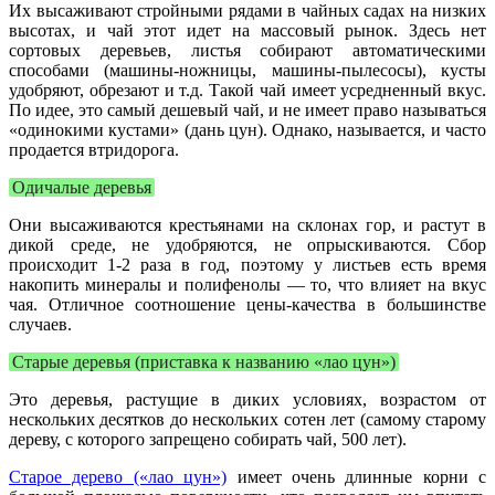
Их высаживают стройными рядами в чайных садах на низких
высотах, и чай этот идет на массовый рынок. Здесь нет
сортовых деревьев, листья собирают автоматическими
способами (машины-ножницы, машины-пылесосы), кусты
удобряют, обрезают и т.д. Такой чай имеет усредненный вкус.
По идее, это самый дешевый чай, и не имеет право называться
«одинокими кустами» (дань цун). Однако, называется, и часто
продается втридорога.
Одичалые деревья
Они высаживаются крестьянами на склонах гор, и растут в
дикой среде, не удобряются, не опрыскиваются. Сбор
происходит 1-2 раза в год, поэтому у листьев есть время
накопить минералы и полифенолы — то, что влияет на вкус
чая. Отличное соотношение цены-качества в большинстве
случаев.
Старые деревья (приставка к названию «лао цун»)
Это деревья, растущие в диких условиях, возрастом от
нескольких десятков до нескольких сотен лет (самому старому
дереву, с которого запрещено собирать чай, 500 лет).
Старое дерево («лао цун»)
имеет очень длинные корни с