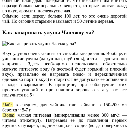
большой площадью поверхности, что позволяет им впитать
гораздо больше минеральных веществ, которые вносят вклад
во вкус, аромат и послевкусие чая.
Обычно, если дереву больше 100 лет, то это очень дорогой
чай. Но сегодня старыми называют и 50-летние деревья.
Как заваривать улуны Чаочжоу ча?
Вкус улунов очень зависит от способа заваривания. Вообще, и
уишанские улуны (да хун пао, шуй сянь), и эти — достаточно
капризны. Здесь необходимо использовать обязательно
мягкую питьевую воду (в жесткой будет горький и плоский
вкус), правильно ее нагревать (недо- и перекипяченная
одинаково портят вкус) и стараться не допускать ее остывания
в ходе заваривания. В принципе, при соблюдении этих
простых условий и при наличии хорошего чая у вас все
получится на 5+
Чай:
в среднем, для чайника или гайвани в 150-200 мл
берется ~ 5-7 г.
Вода:
мягкая питьевая (минерализация менее 300 мг/л —
читаем этикетку!). Нагреваем ее до появления первых
крупных пузырей, поднимающихся со дна (когда поверхность