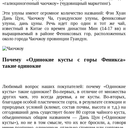
«галюциногенный чаочжоу» (чудовищный маркетинг).
Эти улуны имеют огромное количество названий: Фэн Хуан
Дань Цун, Чаочжоу Ча, гуандунские улуны, фениксовые
улуны, дань цуны. Речь идет про один и тот же чай,
известный в Китае со времен династии Мин (14-17 вв) и
выращиваемый в районе Фениксовых гор, расположенных
около города Чаочжоу провинции Гуандун.
Почему «Одинокие кусты с горы Феникса»
такие одинокие
Любимый вопрос наших покупателей: почему «Одинокие
кусты» такие одинокие? Во-первых, в отличие от множества
других чаев, это всегда деревья, а не кусты. Во-вторых,
благодаря особой пластичности сорта, в результате селекции и
природных условий (климат, состав почвы, высота и т.д.) на
сегодняшний день существует более 80 сортов чайного куста,
объединенных общим названием — Дань Цун («Одинокие
кусты»), но не в том смысле, что их все бросили, а, говоря
менее поэтично, одиночные, отдельно стоящие или сортовые.