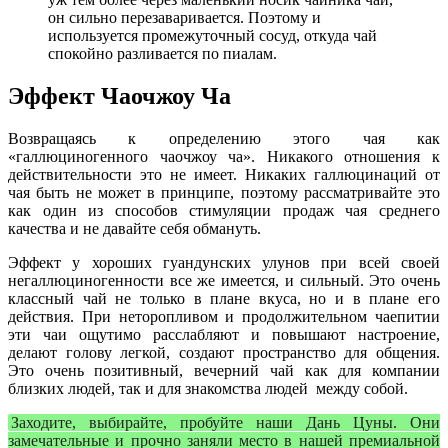
он сильно перезаваривается. Поэтому и
используется промежуточный сосуд, откуда чай
спокойно разливается по пиалам.
Эффект Чаочжоу Ча
Возвращаясь к определению этого чая как
«галлюциногенного чаочжоу ча». Никакого отношения к
действительности это не имеет. Никаких галлюцинаций от
чая быть не может в принципе, поэтому рассматривайте это
как один из способов стимуляции продаж чая среднего
качества и не давайте себя обмануть.
Эффект у хороших гуандунских улунов при всей своей
негаллюциногенности все же имеется, и сильный. Это очень
классный чай не только в плане вкуса, но и в плане его
действия. При неторопливом и продолжительном чаепитии
эти чаи ощутимо расслабляют и повышают настроение,
делают голову легкой, создают пространство для общения.
Это очень позитивный, вечерний чай как для компании
близких людей, так и для знакомства людей между собой.
Заходите, выбирайте, пробуйте наши Дань Цуны. Они
замечательные и прочно заняли место в нашей премиальной