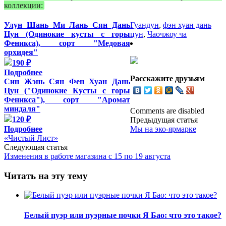
коллекции:
Улун Шань Ми Лань Сян Дань
Гуандун
,
фэн хуан дань
Цун (Одинокие кусты с горы
цун
,
Чаочжоу ча
Феникса), сорт "Медовая
орхидея"
190 ₽
Подробнее
Расскажите друзьям
Син Жэнь Сян Фен Хуан Дань
Цун ("Одинокие Кусты с горы
Феникса"), сорт "Аромат
миндаля"
Comments are disabled
120 ₽
Предыдущая статья
Подробнее
Мы на эко-ярмарке
«Чистый Лист»
Следующая статья
Изменения в работе магазина с 15 по 19 августа
Читать на эту тему
Белый пуэр или пуэрные почки Я Бао: что это такое?