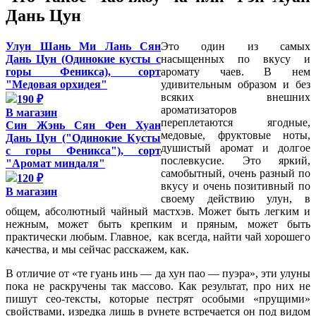
Дань Цун
Улун Шань Ми Лань Сян
Это один из самых
Дань Цун (Одинокие кусты с
насыщенных по вкусу и
горы Феникса), сорт
аромату чаев. В нем
"Медовая орхидея"
удивительным образом и без
всяких внешних
190 ₽
ароматизаторов
В магазин
переплетаются ягодные,
Син Жэнь Сян Фен Хуан
медовые, фруктовые ноты,
Дань Цун ("Одинокие Кусты
душистый аромат и долгое
с горы Феникса"), сорт
послевкусие. Это яркий,
"Аромат миндаля"
самобытный, очень разный по
120 ₽
вкусу и очень позитивный по
В магазин
своему действию улун, в
общем, абсолютный чайный мастхэв. Может быть легким и
нежным, может быть крепким и пряным, может быть
практически любым. Главное, как всегда, найти чай хорошего
качества, и мы сейчас расскажем, как.
В отличие от «те гуань инь — да хун пао — пуэра», эти улуны
пока не раскручены так массово. Как результат, про них не
пишут сео-тексты, которые пестрят особыми «прущими»
свойствами, изредка лишь в рунете встречается он под видом