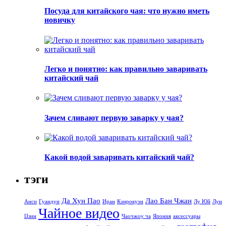
Посуда для китайского чая: что нужно иметь
новичку
Легко и понятно: как правильно заваривать
китайский чай
Зачем сливают первую заварку у чая?
Какой водой заваривать китайский чай?
тэги
Да Хун Пао
Лао Бан Чжан
Анси
Гуандун
Иран
Кэнрокуэн
Лу Юй
Лун
Чайное видео
Цзин
Чаочжоу ча
Япония
аксессуары