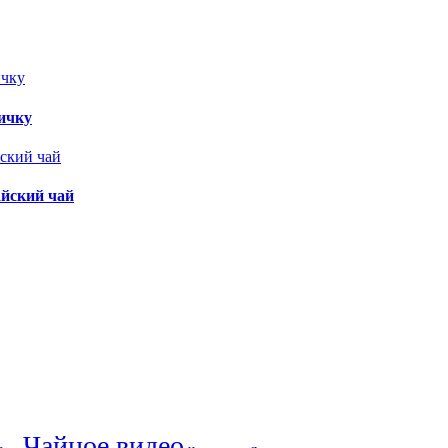
вичку
айский чай
Чайное видео