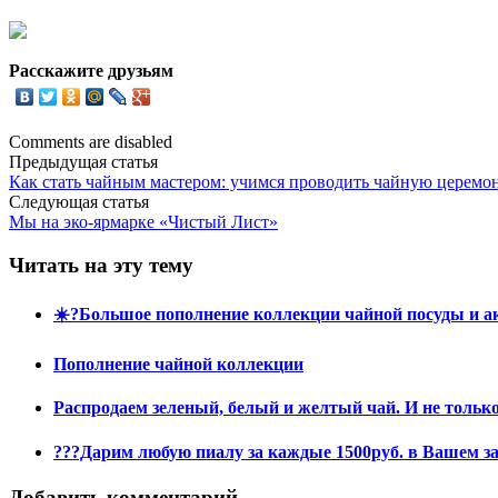
Расскажите друзьям
Comments are disabled
Предыдущая статья
Как стать чайным мастером: учимся проводить чайную церемо
Следующая статья
Мы на эко-ярмарке «Чистый Лист»
Читать на эту тему
☀️?Большое пополнение коллекции чайной посуды и ак
Пополнение чайной коллекции
Распродаем зеленый, белый и желтый чай. И не тольк
???Дарим любую пиалу за каждые 1500руб. в Вашем за
Добавить комментарий