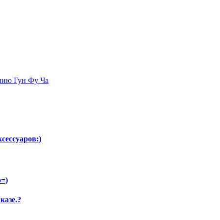
нию Гун Фу Ча
сессуаров:)
о=)
казе.?